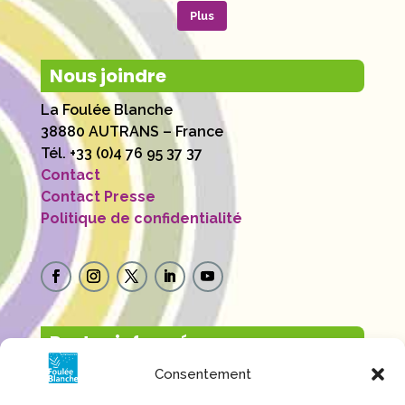
Plus
Nous joindre
La Foulée Blanche
38880 AUTRANS – France
Tél. +33 (0)4 76 95 37 37
Contact
Contact Presse
Politique de confidentialité
Restez informé
Consentement
Inscrivez-vous à la newsletter de la Foulée
Blanche et suivez l’actu en avant-première